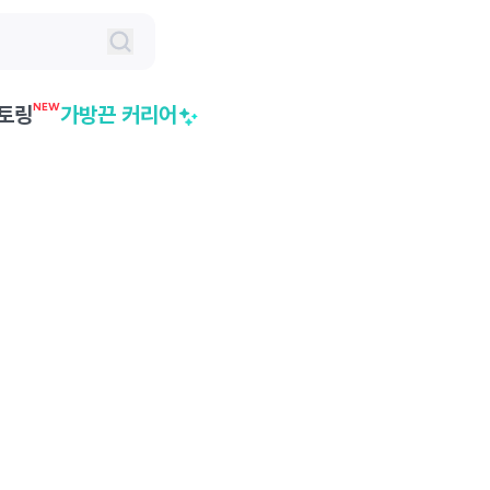
NEW
토링
가방끈 커리어