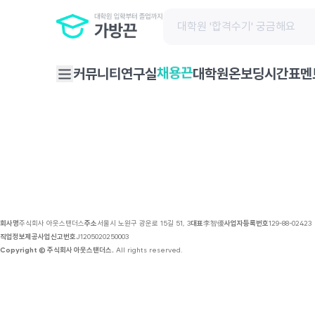
채용 공고 | 가방끈
채용끈
커뮤니티
연구실
대학원온보딩
시간표
멘
회사명
주식회사 아웃스탠더스
주소
서울시 노원구 광운로 15길 51, 3
대표
李智優
사업자등록번호
129-88-02423
직업정보제공사업신고번호
J1205020250003
Copyright © 주식회사 아웃스탠더스.
All rights reserved.