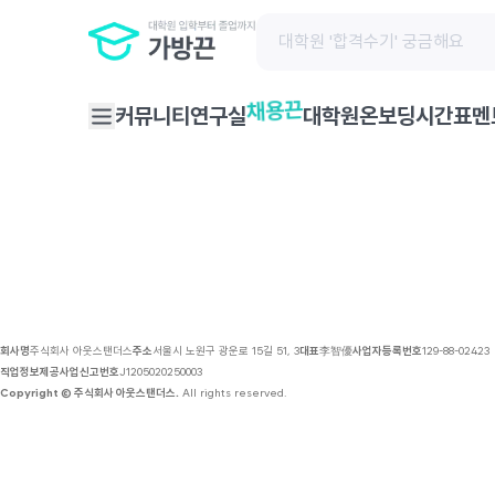
채용 공고 | 가방끈
채용끈
커뮤니티
연구실
대학원온보딩
시간표
멘
회사명
주식회사 아웃스탠더스
주소
서울시 노원구 광운로 15길 51, 3
대표
李智優
사업자등록번호
129-88-02423
직업정보제공사업신고번호
J1205020250003
Copyright © 주식회사 아웃스탠더스.
All rights reserved.