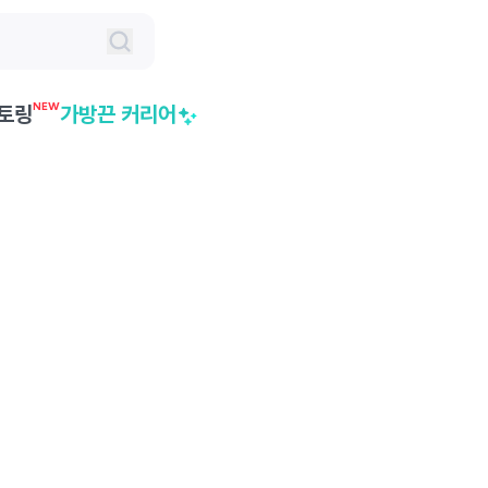
NEW
토링
가방끈 커리어