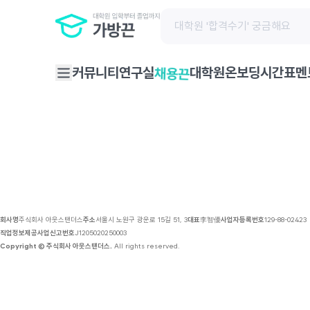
채용 공고 | 가방끈
커뮤니티
연구실
대학원온보딩
시간표
멘
채용끈
회사명
주식회사 아웃스탠더스
주소
서울시 노원구 광운로 15길 51, 3
대표
李智優
사업자등록번호
129-88-02423
직업정보제공사업신고번호
J1205020250003
Copyright © 주식회사 아웃스탠더스.
All rights reserved.