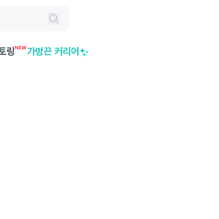
NEW
토링
가방끈 커리어