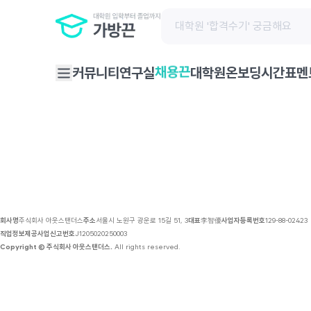
채용 공고 | 가방끈
채용끈
커뮤니티
연구실
대학원온보딩
시간표
멘
회사명
주식회사 아웃스탠더스
주소
서울시 노원구 광운로 15길 51, 3
대표
李智優
사업자등록번호
129-88-02423
직업정보제공사업신고번호
J1205020250003
Copyright © 주식회사 아웃스탠더스.
All rights reserved.