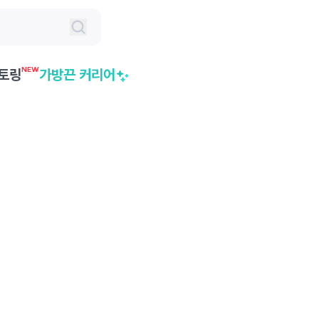
NEW
토링
가방끈 커리어