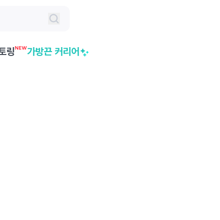
NEW
토링
가방끈 커리어