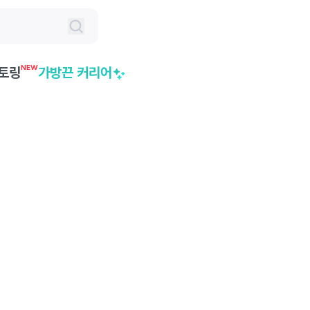
NEW
토링
가방끈 커리어