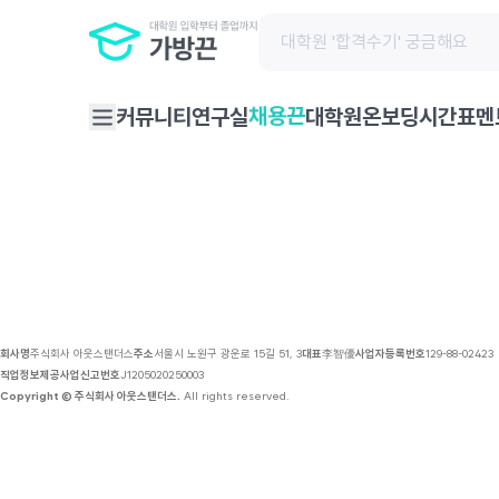
채용 공고 | 가방끈
채용끈
커뮤니티
연구실
대학원온보딩
시간표
멘
회사명
주식회사 아웃스탠더스
주소
서울시 노원구 광운로 15길 51, 3
대표
李智優
사업자등록번호
129-88-02423
직업정보제공사업신고번호
J1205020250003
Copyright © 주식회사 아웃스탠더스.
All rights reserved.