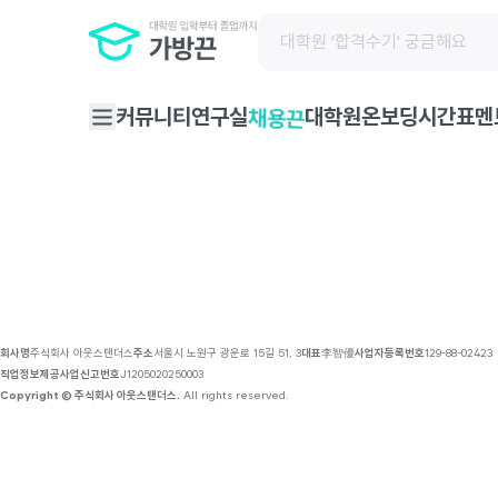
채용 공고 | 가방끈
커뮤니티
연구실
대학원온보딩
시간표
멘
채용끈
회사명
주식회사 아웃스탠더스
주소
서울시 노원구 광운로 15길 51, 3
대표
李智優
사업자등록번호
129-88-02423
직업정보제공사업신고번호
J1205020250003
Copyright © 주식회사 아웃스탠더스.
All rights reserved.