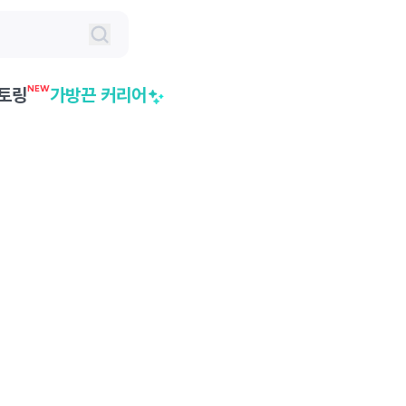
NEW
토링
가방끈 커리어