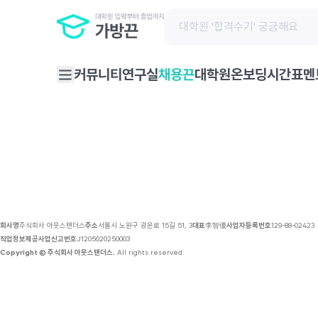
채용 공고 | 가방끈
커뮤니티
연구실
대학원온보딩
시간표
멘
채용끈
회사명
주식회사 아웃스탠더스
주소
서울시 노원구 광운로 15길 51, 3
대표
李智優
사업자등록번호
129-88-02423
직업정보제공사업신고번호
J1205020250003
Copyright © 주식회사 아웃스탠더스.
All rights reserved.