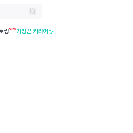
NEW
토링
가방끈 커리어