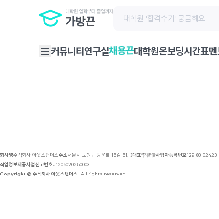
채용 공고 | 가방끈
채용끈
커뮤니티
연구실
대학원온보딩
시간표
멘
회사명
주식회사 아웃스탠더스
주소
서울시 노원구 광운로 15길 51, 3
대표
李智優
사업자등록번호
129-88-02423
직업정보제공사업신고번호
J1205020250003
Copyright © 주식회사 아웃스탠더스.
All rights reserved.