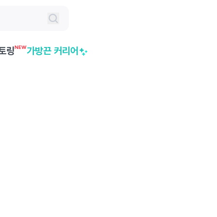
NEW
토링
가방끈 커리어