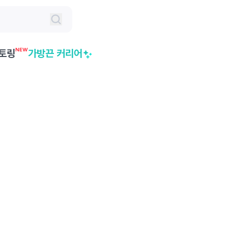
NEW
토링
가방끈 커리어