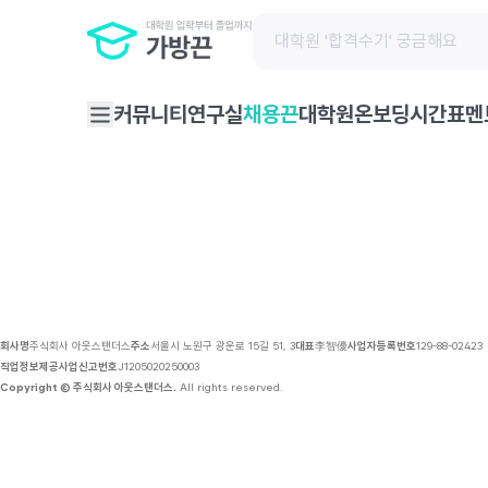
채용 공고 | 가방끈
채용끈
커뮤니티
연구실
대학원온보딩
시간표
멘
회사명
주식회사 아웃스탠더스
주소
서울시 노원구 광운로 15길 51, 3
대표
李智優
사업자등록번호
129-88-02423
직업정보제공사업신고번호
J1205020250003
Copyright © 주식회사 아웃스탠더스.
All rights reserved.