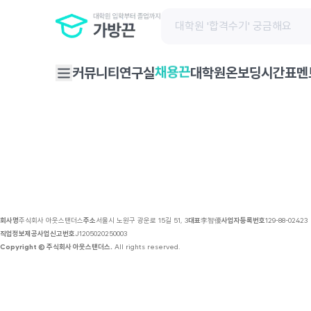
채용 공고 | 가방끈
채용끈
커뮤니티
연구실
대학원온보딩
시간표
멘
회사명
주식회사 아웃스탠더스
주소
서울시 노원구 광운로 15길 51, 3
대표
李智優
사업자등록번호
129-88-02423
직업정보제공사업신고번호
J1205020250003
Copyright © 주식회사 아웃스탠더스.
All rights reserved.