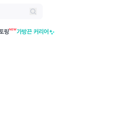
NEW
토링
가방끈 커리어