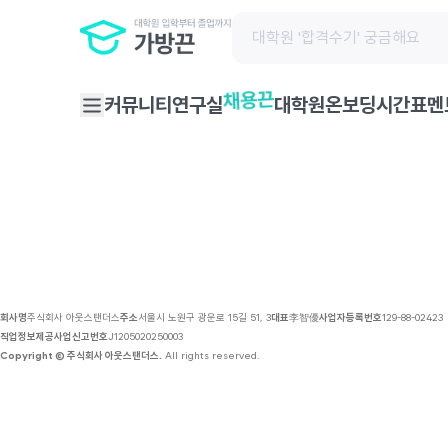
채용 공고 | 가방끈
채용끈
커뮤니티
연구실
대학원온보딩
시간표
멘
회사명
주식회사 아웃스탠더스
주소
서울시 노원구 광운로 15길 51, 3
대표
李智優
사업자등록번호
129-88-02423
직업정보제공사업신고번호
J1205020250003
Copyright © 주식회사 아웃스탠더스.
All rights reserved.