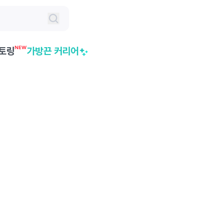
NEW
토링
가방끈 커리어