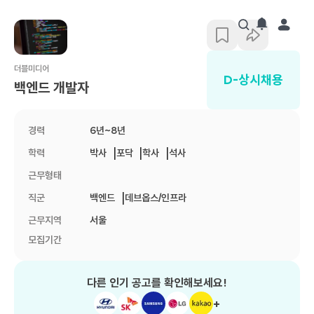
채용 공고 | 가방끈
더블미디어
D-
상시채용
백엔드 개발자
경력
6년~8년
|
|
|
학력
박사
포닥
학사
석사
근무형태
|
직군
백엔드
데브옵스/인프라
근무지역
서울
모집기간
다른 인기 공고를 확인해보세요!
+