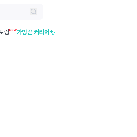
NEW
토링
가방끈 커리어