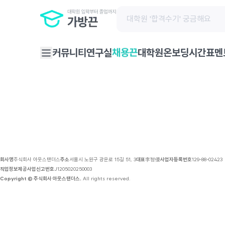
채용 공고 | 가방끈
채용끈
커뮤니티
연구실
대학원온보딩
시간표
멘
회사명
주식회사 아웃스탠더스
주소
서울시 노원구 광운로 15길 51, 3
대표
李智優
사업자등록번호
129-88-02423
직업정보제공사업신고번호
J1205020250003
Copyright © 주식회사 아웃스탠더스.
All rights reserved.