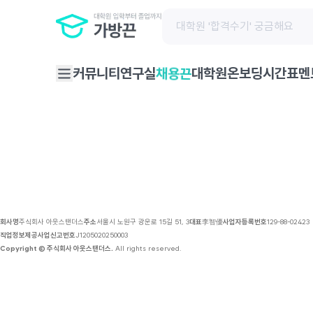
채용 공고 | 가방끈
커뮤니티
연구실
대학원온보딩
시간표
멘
채용끈
회사명
주식회사 아웃스탠더스
주소
서울시 노원구 광운로 15길 51, 3
대표
李智優
사업자등록번호
129-88-02423
직업정보제공사업신고번호
J1205020250003
Copyright © 주식회사 아웃스탠더스.
All rights reserved.