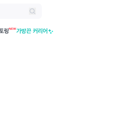
NEW
토링
가방끈 커리어